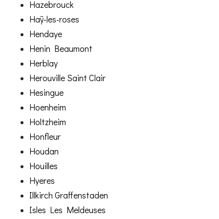
Hazebrouck
Haÿ-les-roses
Hendaye
Henin Beaumont
Herblay
Herouville Saint Clair
Hesingue
Hoenheim
Holtzheim
Honfleur
Houdan
Houilles
Hyeres
Illkirch Graffenstaden
Isles Les Meldeuses