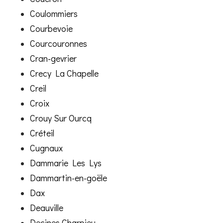
Coulommiers
Courbevoie
Courcouronnes
Cran-gevrier
Crecy La Chapelle
Creil
Croix
Crouy Sur Ourcq
Créteil
Cugnaux
Dammarie Les Lys
Dammartin-en-goële
Dax
Deauville
Decines Charpieu