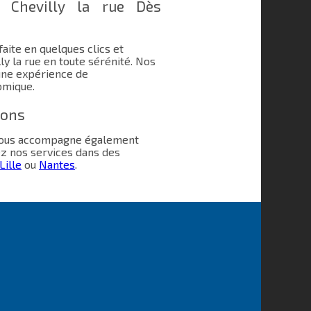
à Chevilly la rue Dès
aite en quelques clics et
y la rue en toute sérénité. Nos
une expérience de
omique.
ions
 vous accompagne également
ez nos services dans des
Lille
ou
Nantes
.