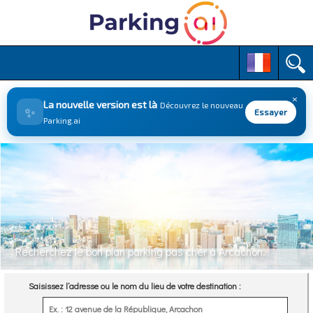
M
S
k
a
i
i
p
×
n
La nouvelle version est là
Découvrez le nouveau
✨
t
Essayer
m
Parking.ai
o
e
c
n
o
n
u
t
e
n
t
Recherchez le bon plan parking pas cher à Arcachon.
Saisissez l’adresse ou le nom du lieu de votre destination :