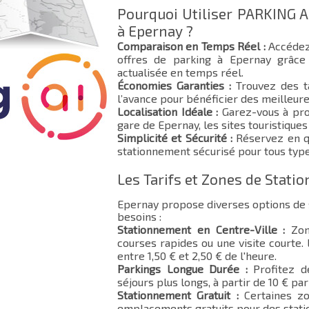
Pourquoi Utiliser PARKING A
à Epernay ?
Comparaison en Temps Réel :
Accédez
offres de parking à Epernay grâce 
actualisée en temps réel.
Économies Garanties :
Trouvez des ta
l’avance pour bénéficier des meilleure
Localisation Idéale :
Garez-vous à pro
gare de Epernay, les sites touristique
Simplicité et Sécurité :
Réservez en qu
stationnement sécurisé pour tous type
Les Tarifs et Zones de Stat
Epernay propose diverses options de
besoins :
Stationnement en Centre-Ville :
Zone
courses rapides ou une visite courte.
entre 1,50 € et 2,50 € de l'heure.
Parkings Longue Durée :
Profitez d
séjours plus longs, à partir de 10 € par 
Stationnement Gratuit :
Certaines zo
emplacements gratuits pour des stat