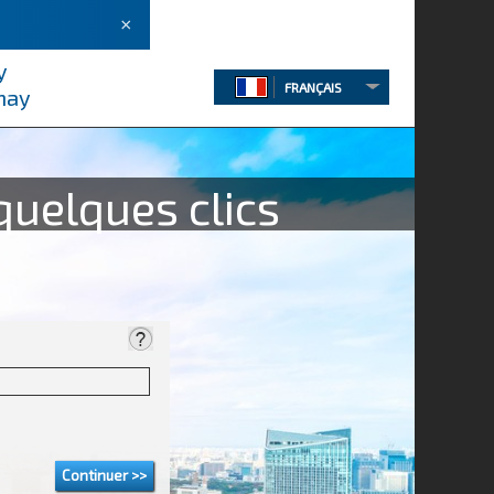
×
y
FRANÇAIS
rnay
quelques clics