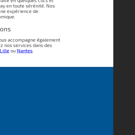
aite en quelques clics et
y en toute sérénité. Nos
une expérience de
omique.
ions
 vous accompagne également
ez nos services dans des
Lille
ou
Nantes
.