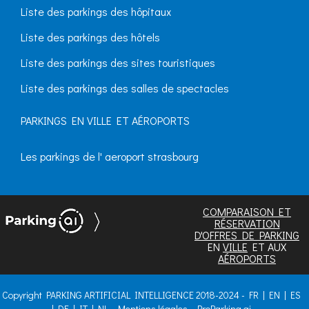
Liste des parkings des hôpitaux
Liste des parkings des hôtels
Liste des parkings des sites touristiques
Liste des parkings des salles de spectacles
PARKINGS EN VILLE ET AÉROPORTS
Les parkings de l' aeroport strasbourg
COMPARAISON ET
RÉSERVATION
D'OFFRES DE PARKING
EN
VILLE
ET AUX
AÉROPORTS
Copyright PARKING ARTIFICIAL INTELLIGENCE 2018-2024 -
FR
|
EN
|
ES
|
DE
|
IT
|
NL
-
Mentions légales
-
ProParking.ai