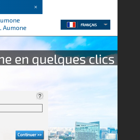
×
 Aumone
FRANÇAIS
n L Aumone
ne en quelques clics