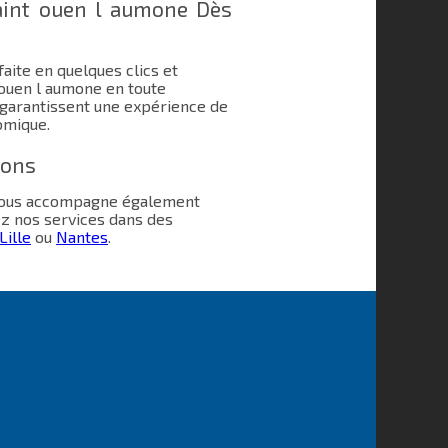
aint ouen l aumone Dès
aite en quelques clics et
ouen l aumone en toute
 garantissent une expérience de
omique.
ions
 vous accompagne également
ez nos services dans des
Lille
ou
Nantes
.