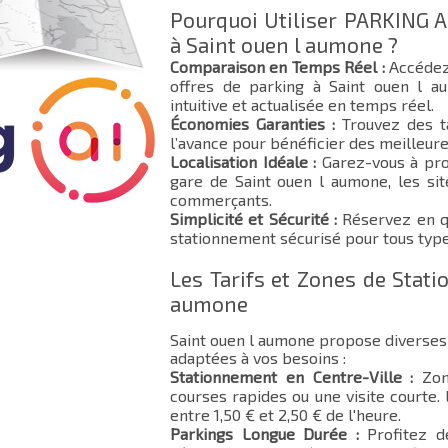
Pourquoi Utiliser PARKING A
à Saint ouen l aumone ?
Comparaison en Temps Réel :
Accédez
offres de parking à Saint ouen l 
intuitive et actualisée en temps réel.
Économies Garanties :
Trouvez des ta
l’avance pour bénéficier des meilleure
Localisation Idéale :
Garez-vous à pro
gare de Saint ouen l aumone, les site
commerçants.
Simplicité et Sécurité :
Réservez en qu
stationnement sécurisé pour tous type
Les Tarifs et Zones de Stat
aumone
Saint ouen l aumone propose diverses
adaptées à vos besoins :
Stationnement en Centre-Ville :
Zone
courses rapides ou une visite courte.
entre 1,50 € et 2,50 € de l'heure.
Parkings Longue Durée :
Profitez d