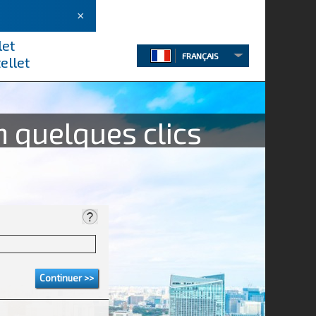
×
let
FRANÇAIS
ellet
n quelques clics