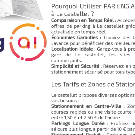
Pourquoi Utiliser PARKING A
à Le castellet ?
Comparaison en Temps Réel :
Accédez
offres de parking à Le castellet grâc
actualisée en temps réel.
Économies Garanties :
Trouvez des ta
l’avance pour bénéficier des meilleure
Localisation Idéale :
Garez-vous à pro
gare de Le castellet, les sites t
commerçants.
Simplicité et Sécurité :
Réservez en qu
stationnement sécurisé pour tous type
Les Tarifs et Zones de Stati
Le castellet propose diverses option
vos besoins :
Stationnement en Centre-Ville :
Zone
courses rapides ou une visite courte.
entre 1,50 € et 2,50 € de l'heure.
Parkings Longue Durée :
Profitez d
séjours plus longs, à partir de 10 € par 
Stationnement Gratuit :
Certaines zo