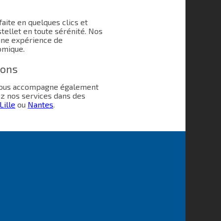
aite en quelques clics et
ellet en toute sérénité. Nos
une expérience de
omique.
ions
 vous accompagne également
ez nos services dans des
Lille
ou
Nantes
.