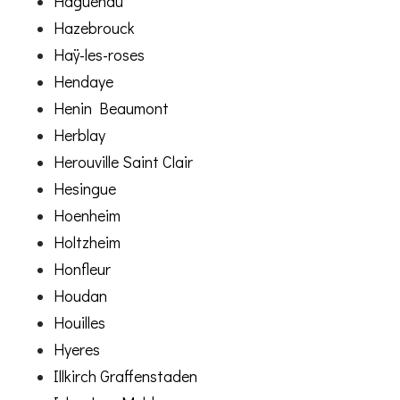
Haguenau
Hazebrouck
Haÿ-les-roses
Hendaye
Henin Beaumont
Herblay
Herouville Saint Clair
Hesingue
Hoenheim
Holtzheim
Honfleur
Houdan
Houilles
Hyeres
Illkirch Graffenstaden