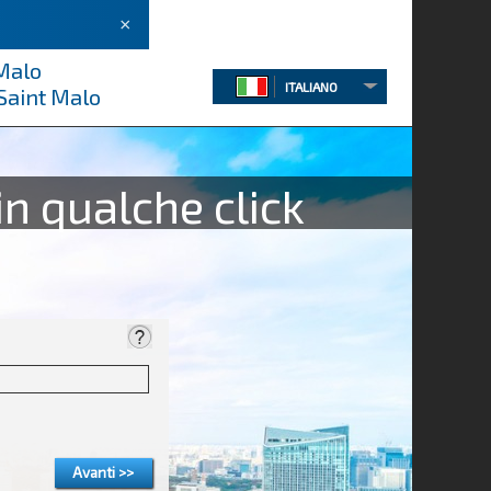
×
 Malo
ITALIANO
Saint Malo
in qualche click