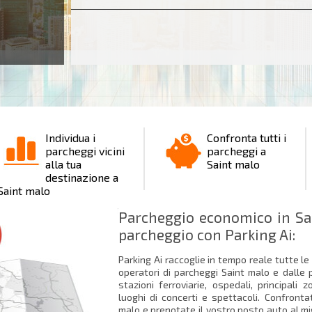
Individua i
Confronta tutti i
parcheggi vicini
parcheggi a
alla tua
Saint malo
destinazione a
Saint malo
Parcheggio economico in Sai
parcheggio con Parking Ai:
Parking Ai raccoglie in tempo reale tutte le
operatori di parcheggi Saint malo e dalle 
stazioni ferroviarie, ospedali, principali
luoghi di concerti e spettacoli. Confront
malo e prenotate il vostro posto auto al migl