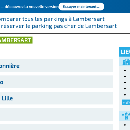
e —
découvrez la nouvelle version
Essayer maintenant
→
omparer tous les parkings à Lambersart
 réserver le parking pas cher de Lambersart
LAMBERSART
LIE
onnière
no
Lille
+ d’