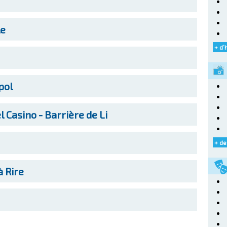
le
+ d’
pol
l Casino - Barrière de Li
+ de
à Rire