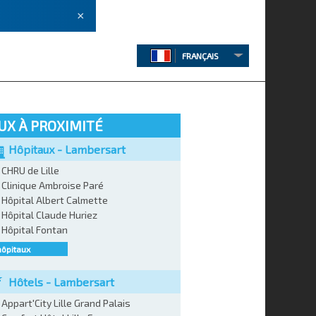
×
FRANÇAIS
UX À PROXIMITÉ
Hôpitaux - Lambersart
CHRU de Lille
Clinique Ambroise Paré
Hôpital Albert Calmette
Hôpital Claude Huriez
Hôpital Fontan
hôpitaux
Hôtels - Lambersart
Appart'City Lille Grand Palais