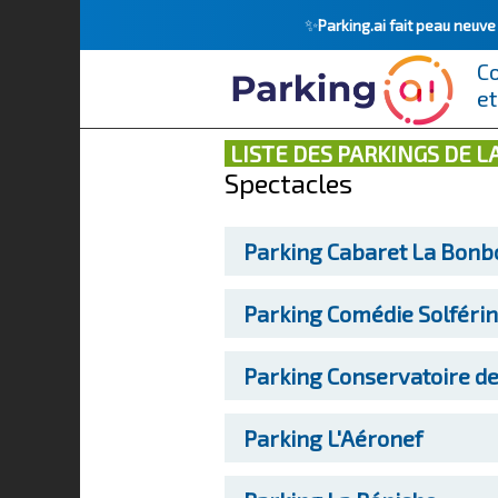
✨
Parking.ai fait peau neuv
C
et
LISTE DES PARKINGS DE 
Spectacles
Parking
Cabaret La Bonb
Parking
Comédie Solféri
Parking
Conservatoire de 
Parking
L'Aéronef