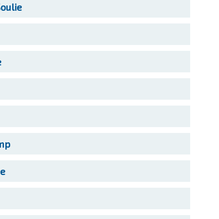
oulie
e
mp
se