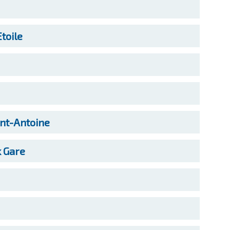
toile
int-Antoine
 Gare