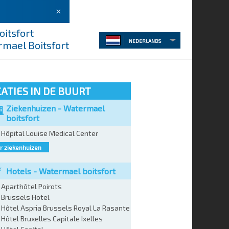
×
oitsfort
NEDERLANDS
rmael Boitsfort
ATIES IN DE BUURT
Ziekenhuizen - Watermael
boitsfort
Hôpital Louise Medical Center
 ziekenhuizen
Hotels - Watermael boitsfort
Aparthôtel Poirots
Brussels Hotel
Hôtel Aspria Brussels Royal La Rasante
Hôtel Bruxelles Capitale Ixelles