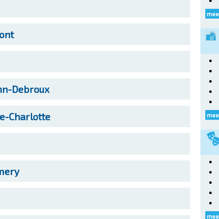
mee
ont
nn-Debroux
e-Charlotte
meer
mery
meer