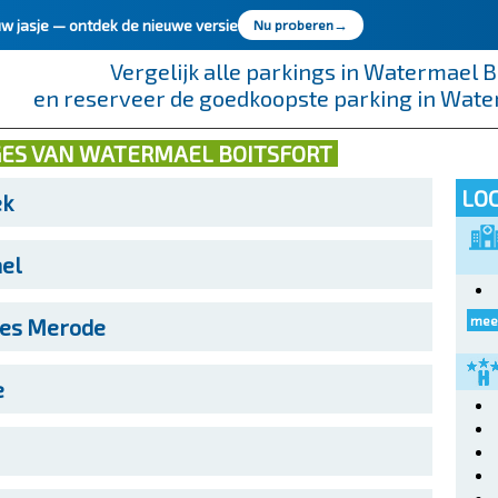
uw jasje —
ontdek de nieuwe versie
Nu proberen
→
Vergelijk alle parkings in Watermael B
en reserveer de goedkoopste parking in Wate
GES VAN WATERMAEL BOITSFORT
LOC
k‎
l‎
meer
les Merode
e