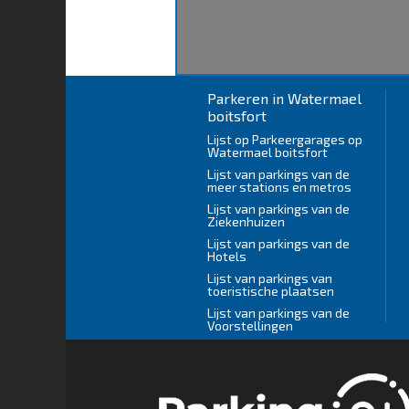
Parkeren in Watermael
boitsfort
Lijst op Parkeergarages op
Watermael boitsfort
Lijst van parkings van de
meer stations en metros
Lijst van parkings van de
Ziekenhuizen
Lijst van parkings van de
Hotels
Lijst van parkings van
toeristische plaatsen
Lijst van parkings van de
Voorstellingen
FR
|
EN
|
ES
|
DE
|
IT
|
NL