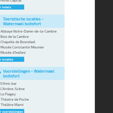
Hôtel Capital
r hotels
Toeristische locaties -
Watermael boitsfort
Abbaye Notre-Dame-de-la-Cambre
Bois de la Cambre
Chapelle de Boondael
Musée Constantin Meunier
Musée d'Ixelles
 locaties
Voorstellingen - Watermael
boitsfort
Ethnic bar
L'Arrière-Scène
Le Flagey
Théatre de Poche
Théâtre Marni
 voorstellingen