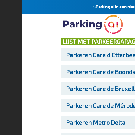
✨
Parking.ai in een nie
LIJST MET PARKEERGARA
Parkeren
Gare d'Etterbee
Parkeren
Gare de Boondae
Parkeren
Gare de Bruxel
Parkeren
Gare de Mérod
Parkeren
Metro Delta