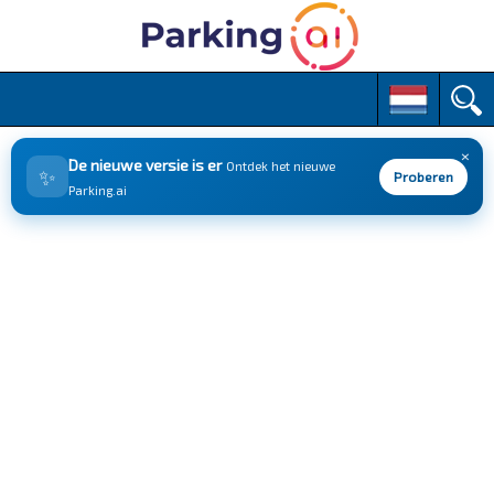
M
S
k
a
i
i
p
×
n
De nieuwe versie is er
Ontdek het nieuwe
✨
t
Proberen
m
Parking.ai
o
e
c
n
o
n
u
t
e
n
t