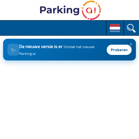
M
S
k
a
i
i
p
×
n
De nieuwe versie is er
Ontdek het nieuwe
✨
t
Proberen
m
Parking.ai
o
e
c
n
o
n
u
t
e
n
t