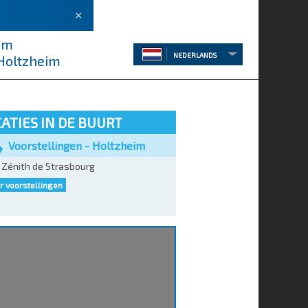
×
eim
NEDERLANDS
 Holtzheim
ATIES IN DE BUURT
Voorstellingen - Holtzheim
Zénith de Strasbourg
 voorstellingen