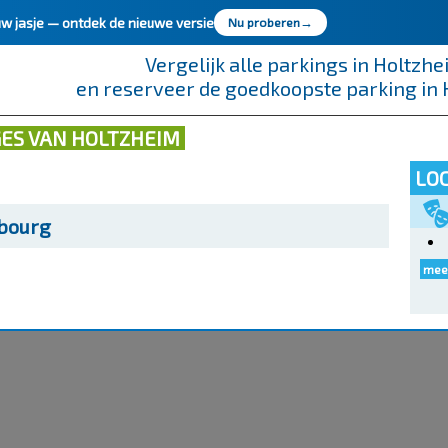
uw jasje —
ontdek de nieuwe versie
Nu proberen
→
Vergelijk alle parkings in Holtzh
en reserveer de goedkoopste parking in
GES VAN HOLTZHEIM
LOC
sbourg
meer