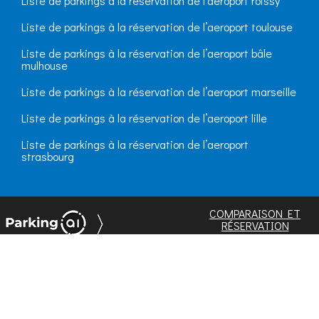
Liste de parkings à la réservation de l’aeroport roissy
Liste de parkings à la réservation de l’aeroport toulouse
Liste de parkings à la réservation de l’aeroport bâle
mulhouse
Liste de parkings à la réservation de l’aeroport marseille
Liste de parkings à la réservation de l’aeroport lille
Liste de parkings à la réservation de l’aeroport
strasbourg
COMPARAISON ET
RÉSERVATION
D'OFFRES DE PARKING
EN
VILLE
ET AUX
AÉROPORTS
Copyright PARKING ARTIFICIAL INTELLIGENCE 2018-2024 -
FR
|
EN
|
ES
|
DE
|
IT
|
NL
-
Mentions légales
-
ProParking.ai