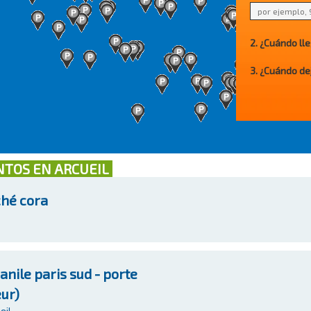
2. ¿Cuándo ll
3. ¿Cuándo de
NTOS EN ARCUEIL
hé cora
ile paris sud - porte
eur)
eil