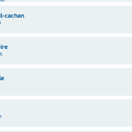
il-cachan
N
ire
IL
le
X