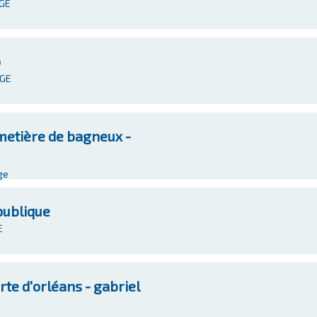
UGE
o
UGE
etière de bagneux -
ge
publique
E
e d'orléans - gabriel