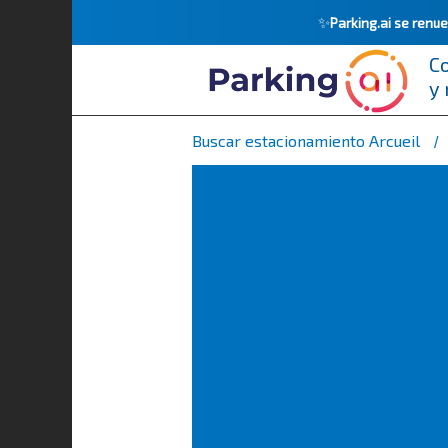
✨
Parking.ai se ren
C
y 
Buscar estacionamiento Arcueil