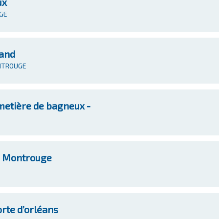
ux
UGE
iand
ONTROUGE
etière de bagneux -
- Montrouge
rte d’orléans