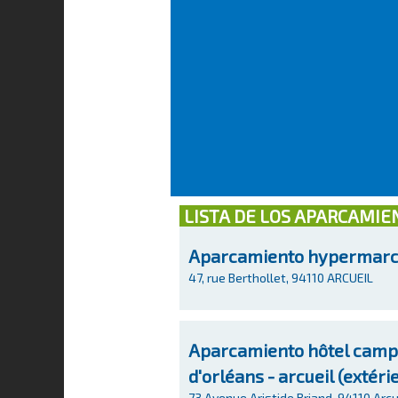
LISTA DE LOS APARCAMIE
Aparcamiento hypermarc
47, rue Berthollet, 94110 ARCUEIL
Aparcamiento hôtel campan
d'orléans - arcueil (extéri
73 Avenue Aristide Briand, 94110 Arcu