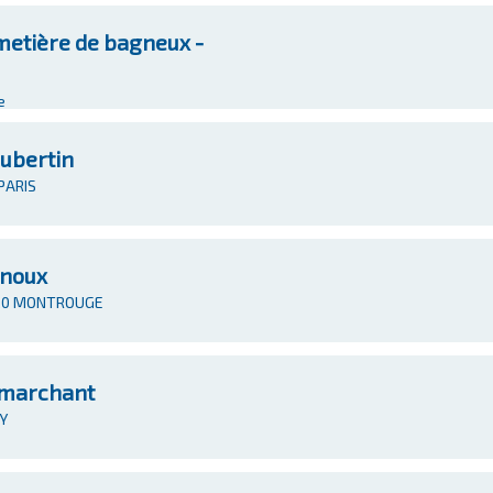
etière de bagneux -
e
ubertin
 PARIS
rnoux
2120 MONTROUGE
 marchant
LY