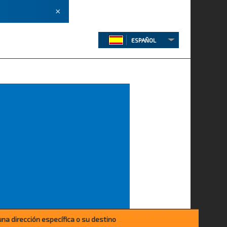
×
ESPAÑOL
una dirección específica o su destino