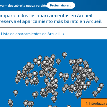
ueva —
descubre la nueva versión
Probar ahora
→
ompara todos los aparcamientos en Arcueil
reserva el aparcamiento más barato en Arcueil
Lista de aparcamientos de Arcueil
1. Introduzca 