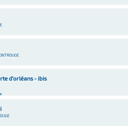
GE
 MONTROUGE
e d'orléans - ibis
ge
i
ROUGE