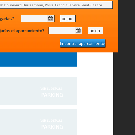
egarías?
jarías el aparcamiento?
VER EL DETALLE
PARKING
VER EL DETALLE
PARKING