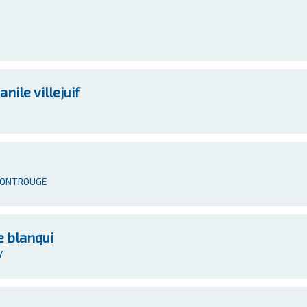
ile villejuif
 MONTROUGE
 blanqui
Y