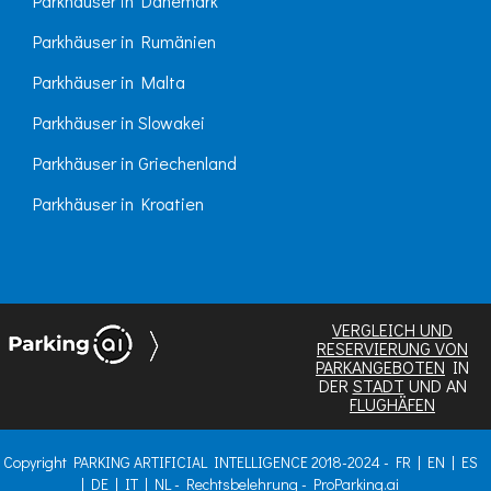
Parkhäuser in Dänemark
Parkhäuser in Rumänien
Parkhäuser in Malta
Parkhäuser in Slowakei
Parkhäuser in Griechenland
Parkhäuser in Kroatien
VERGLEICH UND
RESERVIERUNG VON
PARKANGEBOTEN
IN
DER
STADT
UND AN
FLUGHÄFEN
Copyright PARKING ARTIFICIAL INTELLIGENCE 2018-2024 -
FR
|
EN
|
ES
|
DE
|
IT
|
NL
-
Rechtsbelehrung
-
ProParking.ai