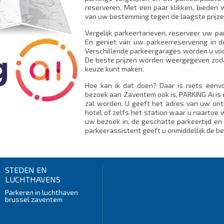
reserveren. Met een paar klikken, bieden 
van uw bestemming tegen de laagste prijze
Vergelijk parkeertarieven, reserveer uw p
En geniet van uw parkeerreservering in d
Verschillende parkeergarages worden u voo
De beste prijzen worden weergegeven zodat
keuze kunt maken.
Hoe kan ik dat doen? Daar is niets eenv
bezoek aan Zaventem ook is, PARKING Ai is 
zal worden. U geeft het adres van uw on
hotel of zelfs het station waar u naartoe w
uw bezoek in, de geschatte parkeertijd en 
parkeerassistent geeft u onmiddellijk de be
STEDEN EN
LUCHTHAVENS
Parkeren in luchthaven
brussel zaventem