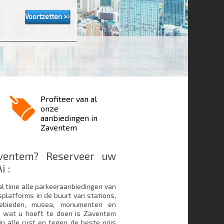
Profiteer van al
onze
aanbiedingen in
Zaventem
aventem? Reserveer uw
i :
al time alle parkeeraanbiedingen van
platforms in de buurt van stations,
e gebieden, musea, monumenten en
e wat u hoeft te doen is Zaventem
in alle rust en tegen de beste prijs