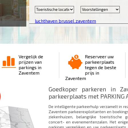
luchthaven brussel zaventem
Vergelijk de
Reserveer uw
prijzen van
parkeerplaats
parkings in
tegen de beste
Zaventem
prijs in
Zaventem
Goedkoper parkeren in Z
parkeerplaats met PARKING A
De intelligente parkeerhulp verzamelt in re
Zaventem parkeerexploitanten en boekings
ziekenhuizen, belangrijke toeristisch
concert- en evenementenzalen. Het enig
parkings vergelijken en uw parkeerplaats 