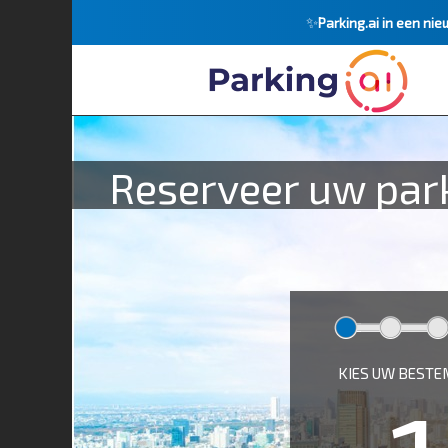
✨
Parking.ai in een nie
Reserveer uw park
KIES UW BEST