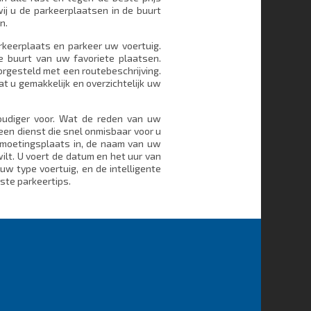
wij u de parkeerplaatsen in de buurt
n.
arkeerplaats en parkeer uw voertuig.
e buurt van uw favoriete plaatsen.
rgesteld met een routebeschrijving.
 u gemakkelijk en overzichtelijk uw
oudiger voor. Wat de reden van uw
een dienst die snel onmisbaar voor u
tmoetingsplaats in, de naam van uw
ilt. U voert de datum en het uur van
uw type voertuig, en de intelligente
ste parkeertips.