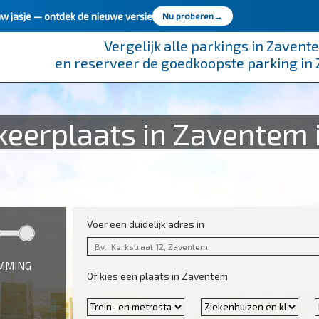
uw jasje —
ontdek de nieuwe versie
Nu proberen
→
Vergelijk alle parkings in Zavent
en reserveer de goedkoopste parking in
eerplaats in Zaventem i
Voer een duidelijk adres in
EMMING
Of kies een plaats in Zaventem