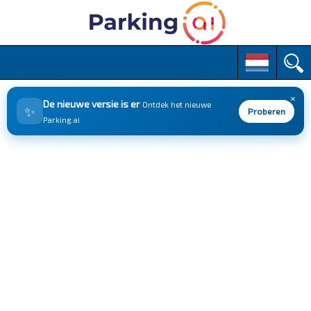
M
S
k
a
i
i
p
×
n
De nieuwe versie is er
Ontdek het nieuwe
✨
t
Proberen
m
Parking.ai
o
e
c
n
o
n
u
t
e
n
t