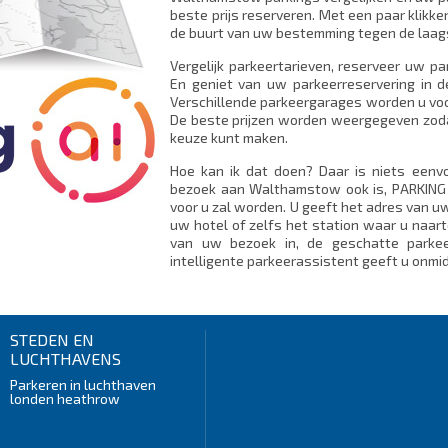
beste prijs reserveren. Met een paar klikke
de buurt van uw bestemming tegen de laags
Vergelijk parkeertarieven, reserveer uw p
En geniet van uw parkeerreservering in d
Verschillende parkeergarages worden u voo
De beste prijzen worden weergegeven zodat
keuze kunt maken.
Hoe kan ik dat doen? Daar is niets eenv
bezoek aan Walthamstow ook is, PARKING A
voor u zal worden. U geeft het adres van 
uw hotel of zelfs het station waar u naart
van uw bezoek in, de geschatte parkee
intelligente parkeerassistent geeft u onmid
STEDEN EN
LUCHTHAVENS
Parkeren in luchthaven
londen heathrow