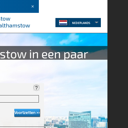
×
stow
NEDERLANDS
Walthamstow
stow in een paar