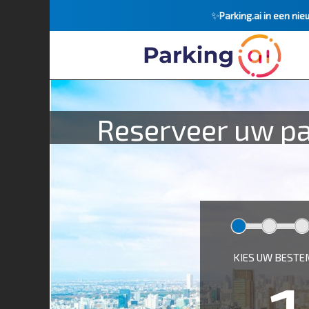
✨
Parking.ai in een nie
Reserveer uw pa
KIES UW BEST