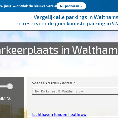
uw jasje —
ontdek de nieuwe versie
Nu proberen
→
Vergelijk alle parkings in Waltham
en reserveer de goedkoopste parking in 
rkeerplaats in Waltham
klikken
Voer een duidelijk adres in
EMMING
luchthaven londen heathrow