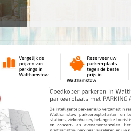
Vergelijk de
Reserveer uw
prijzen van
parkeerplaats
parkings in
tegen de beste
Walthamstow
prijs in
Walthamstow
Goedkoper parkeren in Wal
parkeerplaats met PARKING A
De intelligente parkeerhulp verzamelt in re
Walthamstow parkeerexploitanten en bo
stations, ziekenhuizen, belangrijke toeri
en concert- en evenementenzalen. He
Walthamstow parkings vergelijken en uw pa