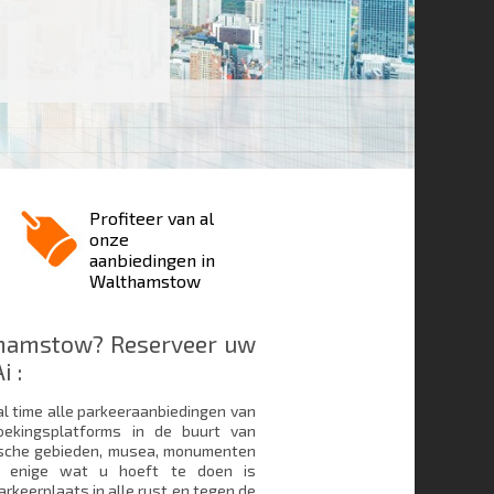
Profiteer van al
onze
aanbiedingen in
Walthamstow
thamstow? Reserveer uw
i :
al time alle parkeeraanbiedingen van
ekingsplatforms in de buurt van
stische gebieden, musea, monumenten
t enige wat u hoeft te doen is
rkeerplaats in alle rust en tegen de