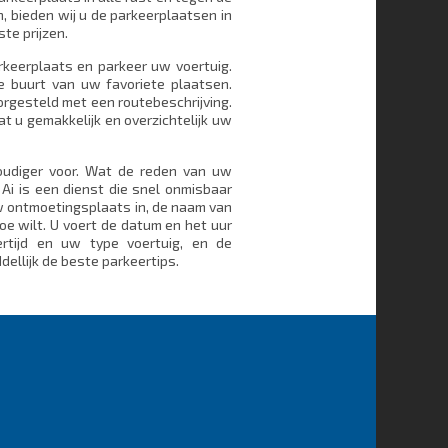
n, bieden wij u de parkeerplaatsen in
te prijzen.
arkeerplaats en parkeer uw voertuig.
e buurt van uw favoriete plaatsen.
rgesteld met een routebeschrijving.
 u gemakkelijk en overzichtelijk uw
oudiger voor. Wat de reden van uw
i is een dienst die snel onmisbaar
uw ontmoetingsplaats in, de naam van
oe wilt. U voert de datum en het uur
rtijd en uw type voertuig, en de
dellijk de beste parkeertips.