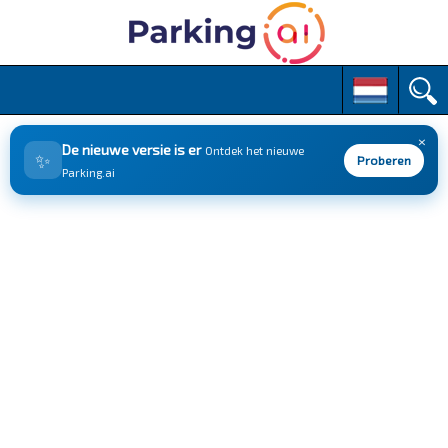
M
S
k
a
i
i
p
×
n
De nieuwe versie is er
Ontdek het nieuwe
✨
t
Proberen
m
Parking.ai
o
e
c
n
o
n
u
t
e
n
t