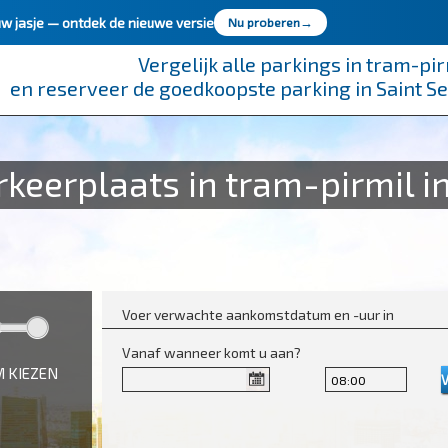
uw jasje —
ontdek de nieuwe versie
Nu proberen
→
Vergelijk alle parkings in tram-pir
en reserveer de goedkoopste parking in Saint Se
keerplaats in tram-pirmil in
Voer verwachte aankomstdatum en -uur in
Vanaf wanneer komt u aan?
 KIEZEN