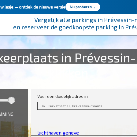
uw jasje —
ontdek de nieuwe versie
Nu proberen
→
Vergelijk alle parkings in Prévessin
en reserveer de goedkoopste parking in Pr
eerplaats in Prévessin
klikken
Voer een duidelijk adres in
EMMING
luchthaven geneve