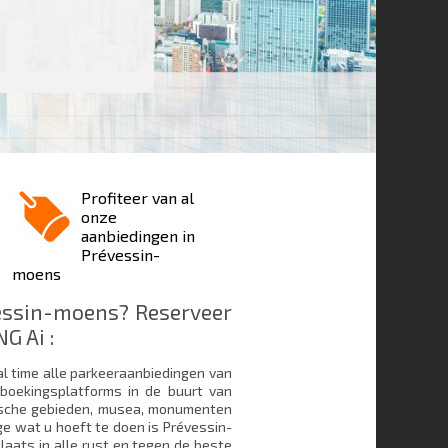
Profiteer van al
onze
aanbiedingen in
Prévessin-
moens
essin-moens? Reserveer
G Ai :
al time alle parkeeraanbiedingen van
boekingsplatforms in de buurt van
stische gebieden, musea, monumenten
e wat u hoeft te doen is Prévessin-
laats in alle rust en tegen de beste