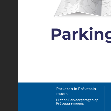
Parkeren in Prévessin-
moens
Lijst op Parkeergarages op
Prévessin-moens