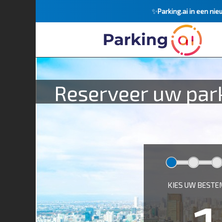
✨
Parking.ai in een nie
Reserveer uw park
KIES UW BEST