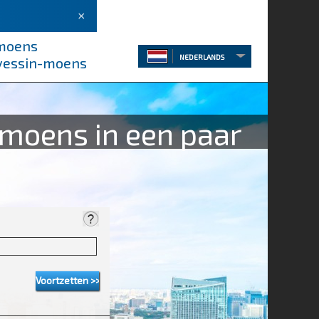
×
-moens
NEDERLANDS
évessin-moens
-moens in een paar