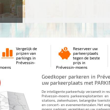
Vergelijk de
Reserveer uw
prijzen van
parkeerplaats
parkings in
tegen de beste
Prévessin-
prijs in
moens
Prévessin-moens
Goedkoper parkeren in Prév
uw parkeerplaats met PARKIN
De intelligente parkeerhulp verzamelt in re
Prévessin-moens parkeerexploitanten en 
stations, ziekenhuizen, belangrijke toeri
en concert- en evenementenzalen. Het enig
moens parkings vergelijken en uw parkeerp