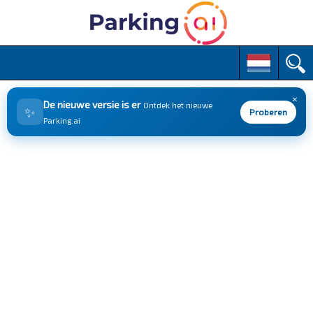
M
S
k
a
i
i
p
×
n
De nieuwe versie is er
Ontdek het nieuwe
✨
t
Proberen
m
Parking.ai
o
e
c
n
o
n
u
t
e
n
t