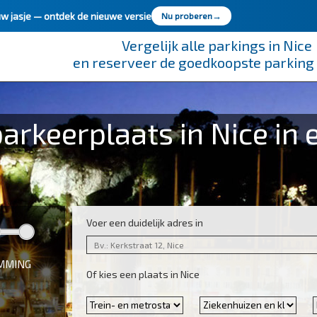
uw jasje —
ontdek de nieuwe versie
Nu proberen
→
Vergelijk alle parkings in Nice
en reserveer de goedkoopste parking 
rkeerplaats in Nice in 
Voer een duidelijk adres in
EMMING
Of kies een plaats in Nice