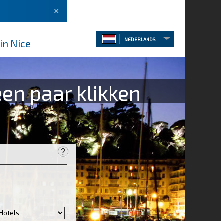
×
NEDERLANDS
in Nice
een paar klikken