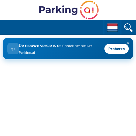
M
S
k
a
i
i
p
×
n
De nieuwe versie is er
Ontdek het nieuwe
✨
t
Proberen
m
Parking.ai
o
e
c
n
o
n
u
t
e
n
t