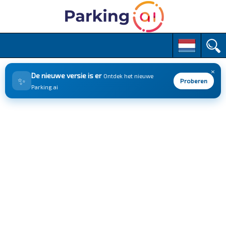
M
S
k
a
i
i
p
×
n
De nieuwe versie is er
Ontdek het nieuwe
✨
t
Proberen
m
Parking.ai
o
e
c
n
o
n
u
t
e
n
t