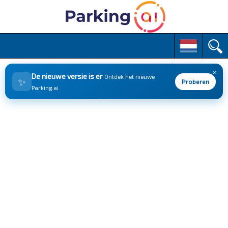
M
S
k
a
i
i
p
×
n
De nieuwe versie is er
Ontdek het nieuwe
✨
t
Proberen
m
Parking.ai
o
e
c
n
o
n
u
t
e
n
t