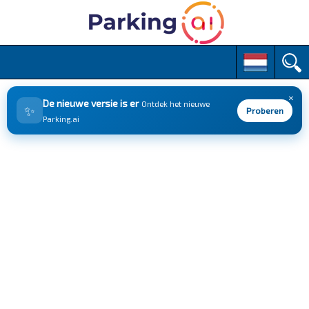
M
S
k
a
i
i
p
×
n
De nieuwe versie is er
Ontdek het nieuwe
✨
t
Proberen
m
Parking.ai
o
e
c
n
o
n
u
t
e
n
t