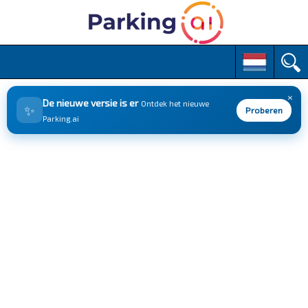
M
S
k
a
i
i
p
×
n
De nieuwe versie is er
Ontdek het nieuwe
✨
t
Proberen
m
Parking.ai
o
e
c
n
o
n
u
t
e
n
t