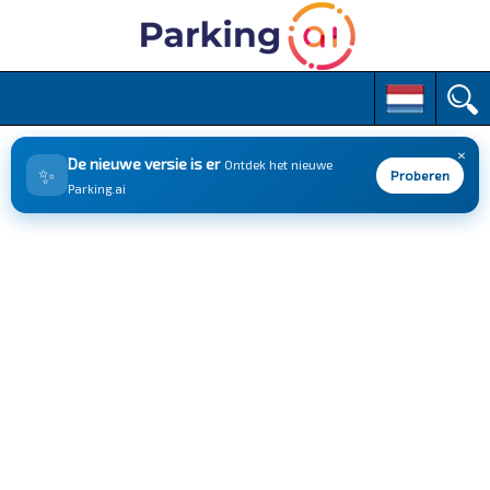
M
S
k
a
i
i
p
×
n
De nieuwe versie is er
Ontdek het nieuwe
✨
t
Proberen
m
Parking.ai
o
e
c
n
o
n
u
t
e
n
t