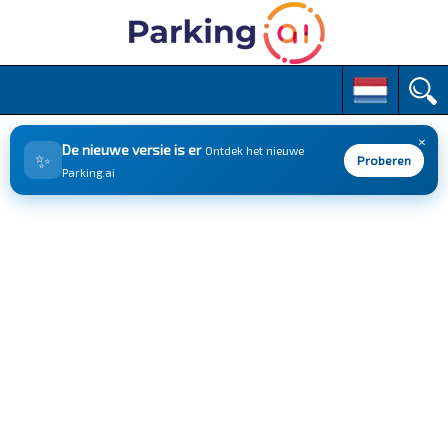
M
S
k
a
i
i
p
×
n
De nieuwe versie is er
Ontdek het nieuwe
✨
t
Proberen
m
Parking.ai
o
e
c
n
o
n
u
t
e
n
t