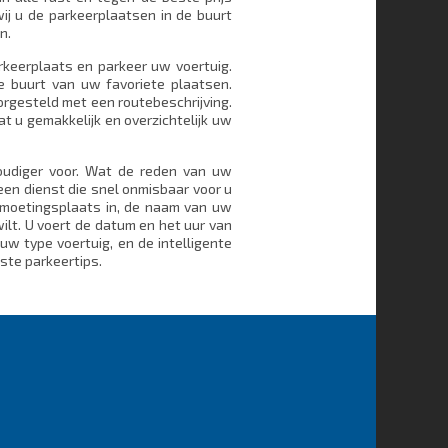
wij u de parkeerplaatsen in de buurt
n.
arkeerplaats en parkeer uw voertuig.
e buurt van uw favoriete plaatsen.
rgesteld met een routebeschrijving.
 u gemakkelijk en overzichtelijk uw
oudiger voor. Wat de reden van uw
een dienst die snel onmisbaar voor u
tmoetingsplaats in, de naam van uw
ilt. U voert de datum en het uur van
uw type voertuig, en de intelligente
ste parkeertips.