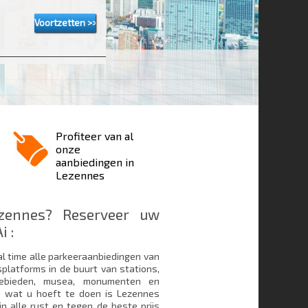
Profiteer van al
onze
aanbiedingen in
Lezennes
ezennes? Reserveer uw
i :
al time alle parkeeraanbiedingen van
platforms in de buurt van stations,
e gebieden, musea, monumenten en
e wat u hoeft te doen is Lezennes
in alle rust en tegen de beste prijs