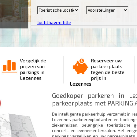
luchthaven lille
Vergelijk de
Reserveer uw
prijzen van
parkeerplaats
parkings in
tegen de beste
Lezennes
prijs in
Lezennes
Goedkoper parkeren in L
parkeerplaats met PARKING A
De intelligente parkeerhulp verzamelt in re
Lezennes parkeerexploitanten en boekings
ziekenhuizen, belangrijke toeristisch
concert- en evenementenzalen. Het enig
parkings vergelijken en uw parkeerplaats 