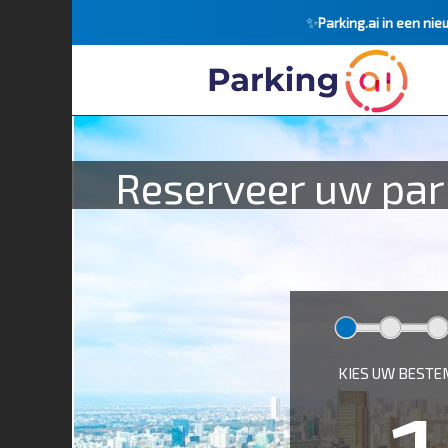
✨
Parking.ai in een nie
Reserveer uw park
KIES UW BEST