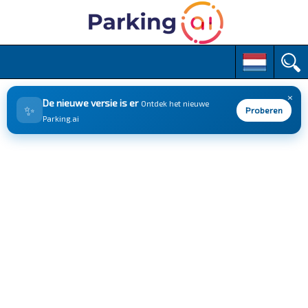
M
S
k
a
i
i
p
×
n
De nieuwe versie is er
Ontdek het nieuwe
✨
t
Proberen
m
Parking.ai
o
e
c
n
o
n
u
t
e
n
t