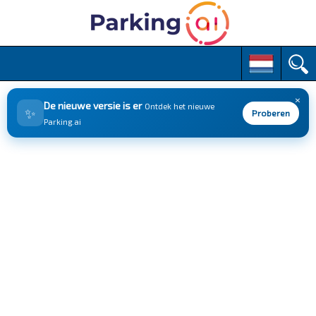
M
S
k
a
i
i
p
×
n
De nieuwe versie is er
Ontdek het nieuwe
✨
t
Proberen
m
Parking.ai
o
e
c
n
o
n
u
t
e
n
t