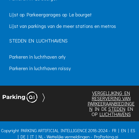
Lijst op Parkeergarages op Le bourget
Lijst van parkings van de meer stations en metros
STEDEN EN LUCHTHAVENS
Parkeren in luchthaven orly
Parkeren in luchthaven roissy
VERGELIJKING EN
RESERVERING VAN
PARKEERAANBIEDINGE
N
IN DE
STEDEN
EN
OP
LUCHTHAVENS
Copyright PARKING ARTIFICIAL INTELLIGENCE 2018-2024 -
FR
|
EN
|
ES
|
DE
|
IT
|
NL
-
Wettelijke vermeldingen
-
ProParking.ai