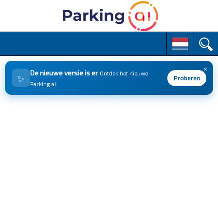
M
S
k
a
i
i
p
×
n
De nieuwe versie is er
Ontdek het nieuwe
✨
t
Proberen
m
Parking.ai
o
e
c
n
o
n
u
t
e
n
t