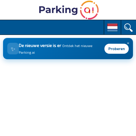
M
S
k
a
i
i
p
×
n
De nieuwe versie is er
Ontdek het nieuwe
✨
t
Proberen
m
Parking.ai
o
e
c
n
o
n
u
t
e
n
t