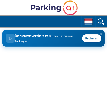
M
S
k
a
i
i
p
×
n
De nieuwe versie is er
Ontdek het nieuwe
✨
t
Proberen
m
Parking.ai
o
e
c
n
o
n
u
t
e
n
t