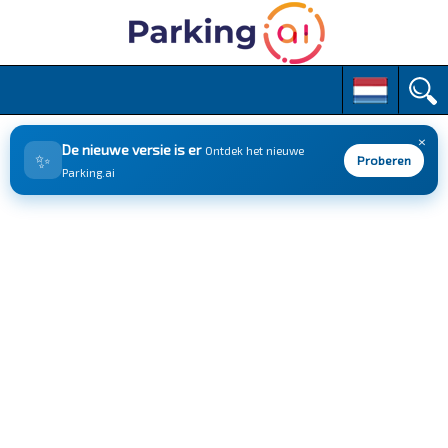
M
S
k
a
i
i
p
×
n
De nieuwe versie is er
Ontdek het nieuwe
✨
t
Proberen
m
Parking.ai
o
e
c
n
o
n
u
t
e
n
t