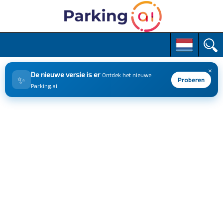
M
S
k
a
i
i
p
×
n
De nieuwe versie is er
Ontdek het nieuwe
✨
t
Proberen
m
Parking.ai
o
e
c
n
o
n
u
t
e
n
t