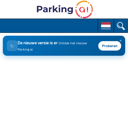
M
S
k
a
i
i
p
×
n
De nieuwe versie is er
Ontdek het nieuwe
✨
t
Proberen
m
Parking.ai
o
e
c
n
o
n
u
t
e
n
t