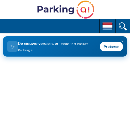
M
S
k
a
i
i
p
×
n
De nieuwe versie is er
Ontdek het nieuwe
✨
t
Proberen
m
Parking.ai
o
e
c
n
o
n
u
t
e
n
t