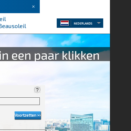
×
eil
NEDERLANDS
Beausoleil
in een paar klikken