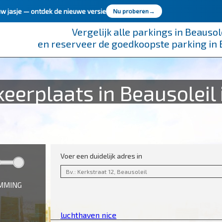
uw jasje —
ontdek de nieuwe versie
Nu proberen
→
Vergelijk alle parkings in Beausol
en reserveer de goedkoopste parking in 
erplaats in Beausoleil 
Voer een duidelijk adres in
EMMING
luchthaven nice