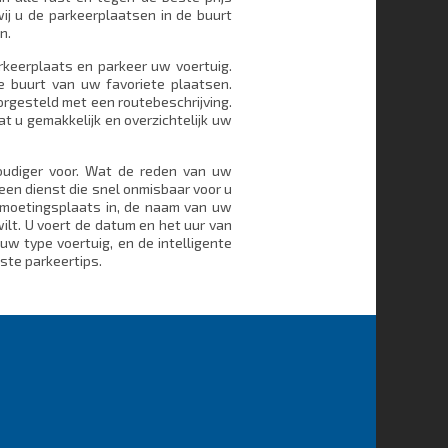
wij u de parkeerplaatsen in de buurt
n.
arkeerplaats en parkeer uw voertuig.
e buurt van uw favoriete plaatsen.
rgesteld met een routebeschrijving.
 u gemakkelijk en overzichtelijk uw
oudiger voor. Wat de reden van uw
 een dienst die snel onmisbaar voor u
tmoetingsplaats in, de naam van uw
ilt. U voert de datum en het uur van
uw type voertuig, en de intelligente
ste parkeertips.