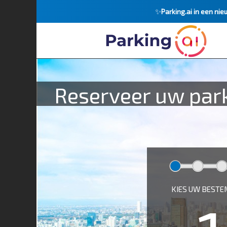
✨
Parking.ai in een nie
Reserveer uw parke
KIES UW BEST