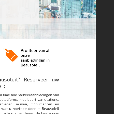
Profiteer van al
onze
aanbiedingen in
Beausoleil
usoleil? Reserveer uw
i :
al time alle parkeeraanbiedingen van
splatforms in de buurt van stations,
e gebieden, musea, monumenten en
 wat u hoeft te doen is Beausoleil
in alle rust en tegen de beste prijs