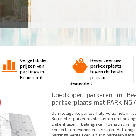
Vergelijk de
Reserveer uw
prijzen van
parkeerplaats
parkings in
tegen de beste
Beausoleil
prijs in
Beausoleil
Goedkoper parkeren in Bea
parkeerplaats met PARKING A
De intelligente parkeerhulp verzamelt in re
Beausoleil parkeerexploitanten en boeking
ziekenhuizen, belangrijke toeristisch
concert- en evenementenzalen. Het enige
parkings vergelijken en uw parkeerplaats 