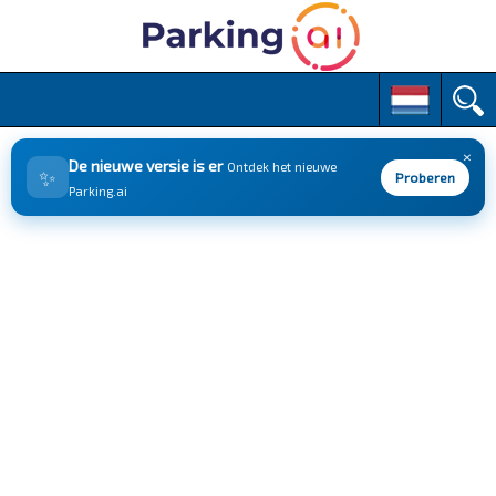
M
S
k
a
i
i
p
×
n
De nieuwe versie is er
Ontdek het nieuwe
✨
t
Proberen
m
Parking.ai
o
e
c
n
o
n
u
t
e
n
t