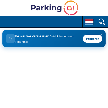
M
S
k
a
i
i
p
×
n
De nieuwe versie is er
Ontdek het nieuwe
✨
t
Proberen
m
Parking.ai
o
e
c
n
o
n
u
t
e
n
t