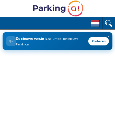
M
S
k
a
i
i
p
×
n
De nieuwe versie is er
Ontdek het nieuwe
✨
t
Proberen
m
Parking.ai
o
e
c
n
o
n
u
t
e
n
t