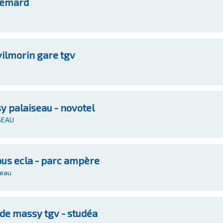
sémard
ilmorin gare tgv
y palaiseau - novotel
ISEAU
us ecla - parc ampère
seau
de massy tgv - studéa