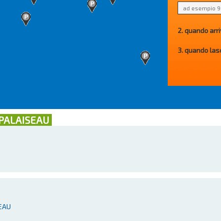
2. quando arri
3. quando las
 PALAISEAU
SEAU