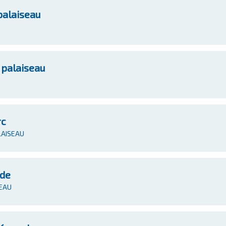
palaiseau
 palaiseau
rc
ALAISEAU
nde
SEAU