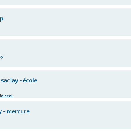
tp
sy
saclay - école
laiseau
y - mercure