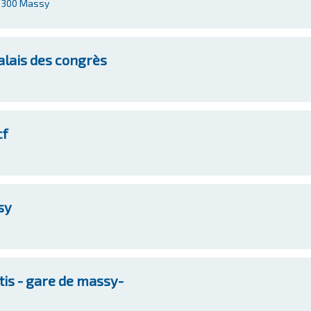
91300 Massy
palais des congrès
cf
sy
is - gare de massy-