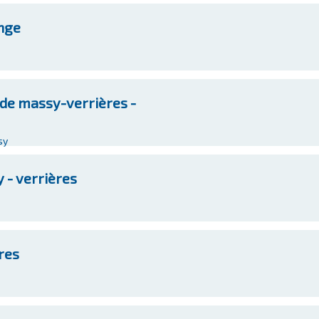
nge
de massy-verrières -
sy
 - verrières
res