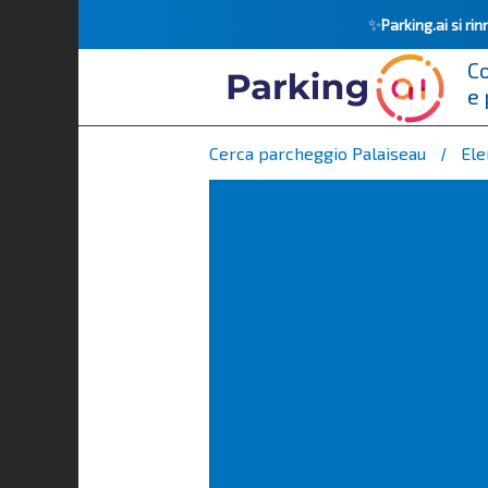
✨
Parking.ai si r
Co
e 
Cerca parcheggio Palaiseau
Ele