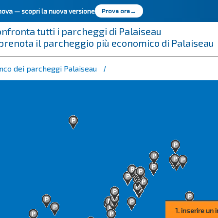
innova —
scopri la nuova versione
Prova ora
→
nfronta tutti i parcheggi di Palaiseau
prenota il parcheggio più economico di Palaiseau
nco dei parcheggi Palaiseau
1. inserire un