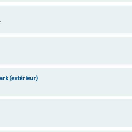
T
rk (extérieur)