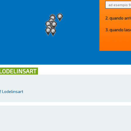
2. quando arri
3. quando las
 LODELINSART
 Lodelinsart