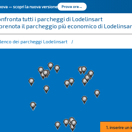
innova —
scopri la nuova versione
Prova ora
→
nfronta tutti i parcheggi di Lodelinsart
prenota il parcheggio più economico di Lodelinsar
lenco dei parcheggi Lodelinsart
1. inserire un