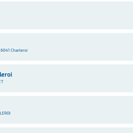
 6041 Charleroi
leroi
ET
RLEROI