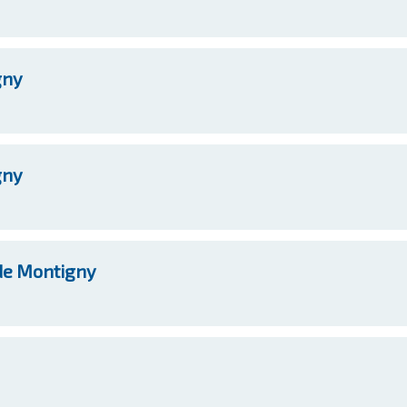
gny
gny
de Montigny