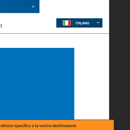
×
ITALIANO
t
 indirizzo specifico o la vostra destinazione