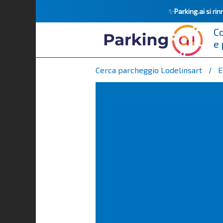
✨
Parking.ai si r
Co
e 
Cerca parcheggio Lodelinsart
E