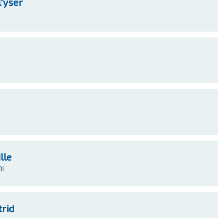
'yser
lle
OI
trid