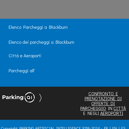
Elenco Parcheggi a Blackburn
Elenco dei parcheggi a Blackburn
Città e Aeroporti
Parcheggi all'
CONFRONTO E
PRENOTAZIONE DI
OFFERTE DI
PARCHEGGIO
IN
CITTÀ
E NEGLI
AEROPORTI
Copyright PARKING ARTIFICIAL INTELLIGENCE 2018-2024 -
FR
|
EN
|
ES