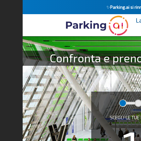
✨
Parking.ai si r
L
A che ora decolloa il tuo aereo? :
Confronta e prenot
SCEGLI LE TUE