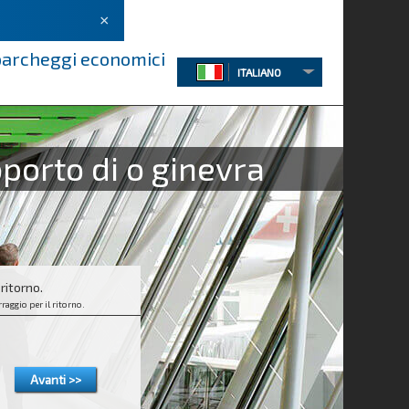
×
 parcheggi economici
ITALIANO
oporto di o ginevra
 ritorno.
raggio per il ritorno.