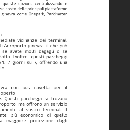
 queste opzioni, centralizzando e
so costo delle principali piattaforme
o ginevra come Onepark, Parkimeter,
a
ediate vicinanze dei terminal.
li Aeroporto ginevra, il che può
o se avete molti bagagli o se
otta. Inoltre, questi parcheggi
4, 7 giorni su 7, offrendo una
lo.
evra con bus navetta per il
 coperto
e. Questi parcheggi si trovano
eroporto, ma offrono un servizio
tamente al vostro terminal. Il
ente più economico di quello
na maggiore protezione dagli