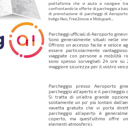
piattaforma che vi aiuta a navigare tra
confrontando le offerte di parcheggio a bas
di prenotazione di parcheggi di Aeroport
Indigo Neo, Free2move e Mobypark...
Parcheggi ufficiali di Aeroporto ginevr
Sono generalmente situati nelle imm
Offrono un accesso facile e veloce ag
essere particolarmente vantaggios
viaggiate con persone a mobilità rid
sono spesso sorvegliati 24 ore su 2
maggiore sicurezza per il vostro veico
Parcheggio presso Aeroporto gin
parcheggio all'aperto e il parcheggio
Si tratta di un'altra grande opzion
solitamente un po' più lontani dall'a
navetta gratuito che vi porta diret
parcheggio all'aperto è generalm
coperto, ma quest'ultimo offre u
elementi atmosferici.