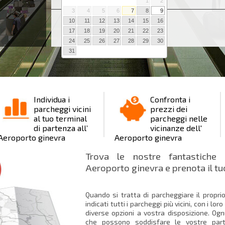
1
2
3
4
5
6
7
8
9
Luogo : Aeroporto o ginevra
10
11
12
13
14
15
16
17
18
19
20
21
22
23
24
25
26
27
28
29
30
31
Individua i
Confronta i
parcheggi vicini
prezzi dei
al tuo terminal
parcheggi nelle
di partenza all’
vicinanze dell'
Aeroporto ginevra
Aeroporto ginevra
Trova le nostre fantastiche 
Aeroporto ginevra e prenota il tu
Quando si tratta di parcheggiare il propri
indicati tutti i parcheggi più vicini, con i lor
diverse opzioni a vostra disposizione. Ogn
che possono soddisfare le vostre parti