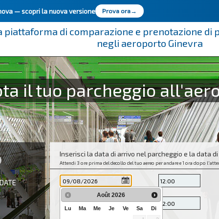
innova —
scopri la nuova versione
Prova ora
→
a piattaforma di comparazione e prenotazione di
negli aeroporto Ginevra
a il tuo parcheggio all'aer
Inserisci la data di arrivo nel parcheggio e la data di
Attendi 3 ore prima del decollo del tuo aereo per andare e 1 ora dopo l'atter
 DATE
Août
2026
Lu
Ma
Me
Je
Ve
Sa
Di