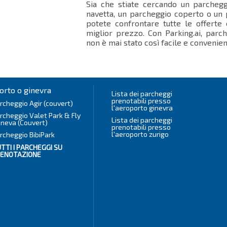
Sia che stiate cercando un parchegg
navetta, un parcheggio coperto o un
potete confrontare tutte le offerte
miglior prezzo. Con Parking.ai, parc
non è mai stato così facile e convenien
orto o ginevra
Lista dei parcheggi
prenotabili presso
rcheggio Agir (couvert)
l'aeroporto ginevra
rcheggio Valet Park & Fly
Lista dei parcheggi
neva (Couvert)
prenotabili presso
l'aeroporto zurigo
rcheggio BibiPark
TTI I
PARCHEGGI SU
RENOTAZIONE